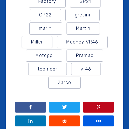
Factory
GP21
GP22
gresini
marini
Martin
Miller
Mooney VR46
Motogp
Pramac
top rider
vr46
Zarco