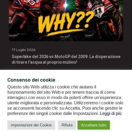
17 Luglio 2026
Superbike del 2026 vs MotoGP del 2009. La disperazione
di tirare l’acqua al proprio mulino!
Consenso dei cookie
Questo sito Web utilizza i cookie che aiutano il
funzionamento del sito Web e per tenere traccia di come
interagisci con esso in modo da poterti offrire un'esperienza
utente migliorata e personalizzata. Utilizzeremo i cookie solo
se acconsenti facendo clic su Accetta. Puoi anche gestire le
GIANLUIGI RAGNO | P.IVA 09196141007 | ©2021
ALL RIGHTS
preferenze dei singoli cookie dalle Impostazioni.
Leggi di più
RESERVED.
impostazioni dei Cookie
Rifiuta
Accettare tutto
CONDIZIONI GENERALI DI VENDITA
|
POLITICA DI PRIVACY