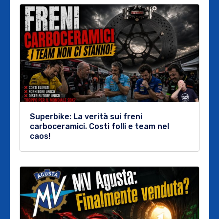
Superbike: La verità sui freni
carboceramici. Costi folli e team nel
caos!