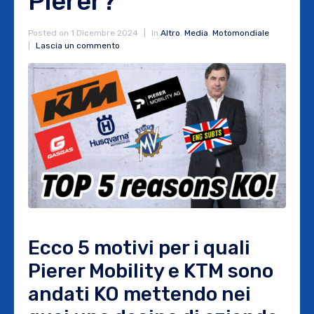
Pierer?
Posted on
1 Dicembre 2024
In
Altro
,
Media
,
Motomondiale
Lascia un commento
Ecco 5 motivi per i quali
Pierer Mobility e KTM sono
andati KO mettendo nei