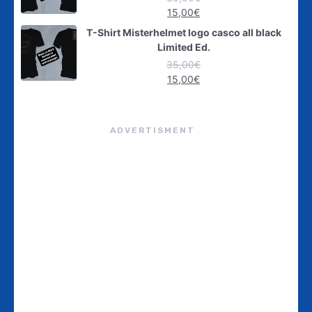
15,00
€
T-Shirt Misterhelmet logo casco all black
Limited Ed.
35,00
€
15,00
€
ADVERTISMENT