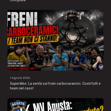
completa!
1 Agosto 2026
Superbike: La verità sui freni carboceramici. Costi folli e
team nel caos!