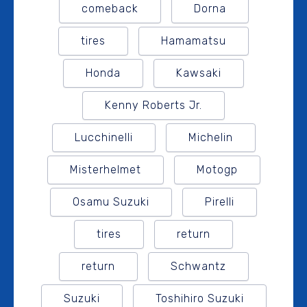
comeback
Dorna
tires
Hamamatsu
Honda
Kawsaki
Kenny Roberts Jr.
Lucchinelli
Michelin
Misterhelmet
Motogp
Osamu Suzuki
Pirelli
tires
return
return
Schwantz
Suzuki
Toshihiro Suzuki