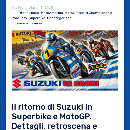
Posted on
March 8, 2025
In
Other
,
Media
,
MotoAmerica
,
MotoGP World Championship
,
Products
,
Superbike
,
Uncategorized
Leave a comment
Il ritorno di Suzuki in
Superbike e MotoGP.
Dettagli, retroscena e