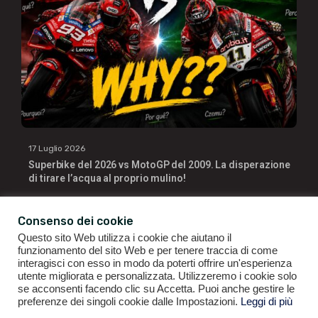
17 Luglio 2026
Superbike del 2026 vs MotoGP del 2009. La disperazione
di tirare l’acqua al proprio mulino!
Consenso dei cookie
Questo sito Web utilizza i cookie che aiutano il
funzionamento del sito Web e per tenere traccia di come
interagisci con esso in modo da poterti offrire un'esperienza
utente migliorata e personalizzata. Utilizzeremo i cookie solo
se acconsenti facendo clic su Accetta. Puoi anche gestire le
GIANLUIGI RAGNO | P.IVA 09196141007 | ©2021
ALL RIGHTS
preferenze dei singoli cookie dalle Impostazioni.
Leggi di più
RESERVED.