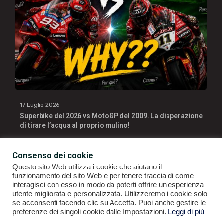
17 Luglio 2026
Superbike del 2026 vs MotoGP del 2009. La disperazione
di tirare l’acqua al proprio mulino!
Consenso dei cookie
Questo sito Web utilizza i cookie che aiutano il
funzionamento del sito Web e per tenere traccia di come
interagisci con esso in modo da poterti offrire un'esperienza
utente migliorata e personalizzata. Utilizzeremo i cookie solo
se acconsenti facendo clic su Accetta. Puoi anche gestire le
GIANLUIGI RAGNO | P.IVA 09196141007 | ©2021
ALL RIGHTS
preferenze dei singoli cookie dalle Impostazioni.
Leggi di più
RESERVED.