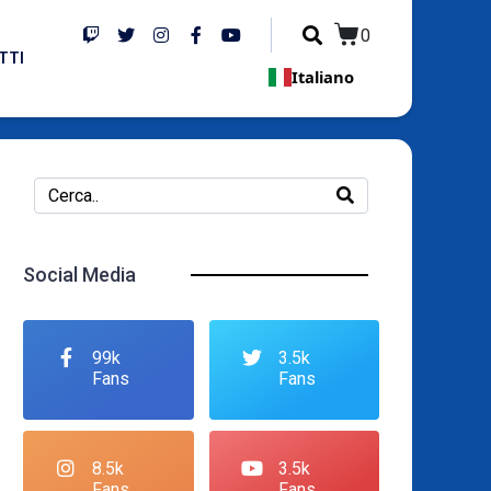
0
TTI
Italiano
Social Media
99k
3.5k
Fans
Fans
8.5k
3.5k
Fans
Fans