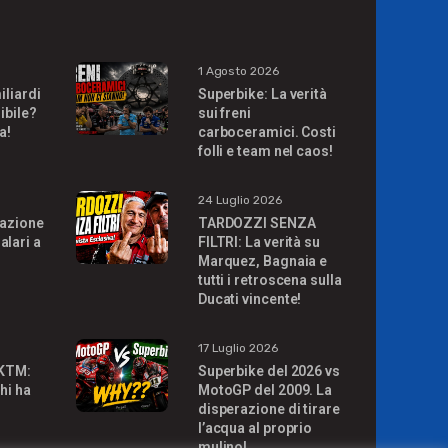
1 Agosto 2026
iliardi
Superbike: La verità
ibile?
sui freni
a!
carboceramici. Costi
folli e team nel caos!
24 Luglio 2026
uazione
TARDOZZI SENZA
alari a
FILTRI: La verità su
Marquez, Bagnaia e
tutti i retroscena sulla
Ducati vincente!
17 Luglio 2026
 KTM:
Superbike del 2026 vs
hi ha
MotoGP del 2009. La
disperazione di tirare
l’acqua al proprio
mulino!