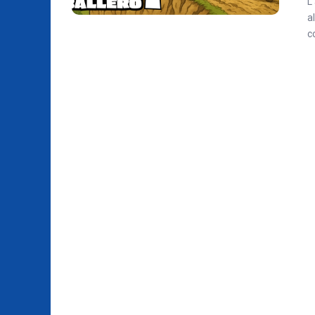
L
a
c