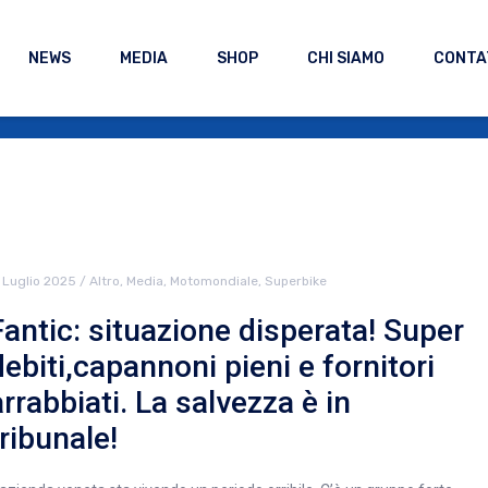
NEWS
MEDIA
SHOP
CHI SIAMO
CONTA
1 Luglio 2025
/
Altro
,
Media
,
Motomondiale
,
Superbike
Fantic: situazione disperata! Super
debiti,capannoni pieni e fornitori
arrabbiati. La salvezza è in
tribunale!