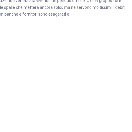
’azienda veneta sta vivendo un periodo orribile. C’è un gruppo forte
lle spalle che metterà ancora soldi, ma ne servono moltissimi. I debiti
on banche e fornitori sono esagerati e