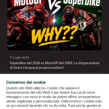
17 Luglio 2026
Superbike del 2026 vs MotoGP del 2009. La disperazione
di tirare l’acqua al proprio mulino!
Consenso dei cookie
Questo sito Web utilizza i cookie che aiutano il
funzionamento del sito Web e per tenere traccia di come
interagisci con esso in modo da poterti offrire un'esperienza
utente migliorata e personalizzata. Utilizzeremo i cookie solo
se acconsenti facendo clic su Accetta. Puoi anche gestire le
GIANLUIGI RAGNO | P.IVA 09196141007 | ©2021
ALL RIGHTS