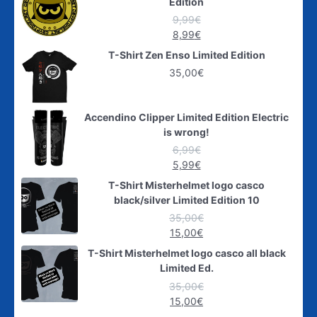
Edition
9,99
€
8,99
€
T-Shirt Zen Enso Limited Edition
35,00
€
Accendino Clipper Limited Edition Electric
is wrong!
6,99
€
5,99
€
T-Shirt Misterhelmet logo casco
black/silver Limited Edition 10
35,00
€
15,00
€
T-Shirt Misterhelmet logo casco all black
Limited Ed.
35,00
€
15,00
€