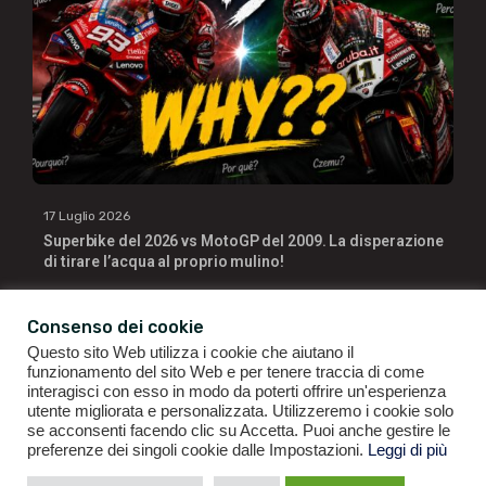
17 Luglio 2026
Superbike del 2026 vs MotoGP del 2009. La disperazione
di tirare l’acqua al proprio mulino!
Consenso dei cookie
Questo sito Web utilizza i cookie che aiutano il
funzionamento del sito Web e per tenere traccia di come
interagisci con esso in modo da poterti offrire un'esperienza
utente migliorata e personalizzata. Utilizzeremo i cookie solo
se acconsenti facendo clic su Accetta. Puoi anche gestire le
GIANLUIGI RAGNO | P.IVA 09196141007 | ©2021
ALL RIGHTS
preferenze dei singoli cookie dalle Impostazioni.
Leggi di più
RESERVED.