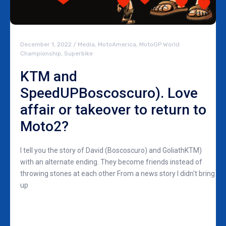
December 1, 2022
/
Media
,
MotoAmerica
,
MotoGP World
Championship
,
Superbike
KTM and
SpeedUPBoscoscuro). Love
affair or takeover to return to
Moto2?
I tell you the story of David (Boscoscuro) and GoliathKTM)
with an alternate ending. They become friends instead of
throwing stones at each other From a news story I didn't bring
up