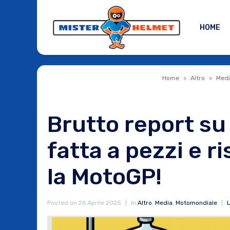
HOME
Home
Altro
Medi
Brutto report su
fatta a pezzi e r
la MotoGP!
Posted on
26 Aprile 2025
In
Altro
,
Media
,
Motomondiale