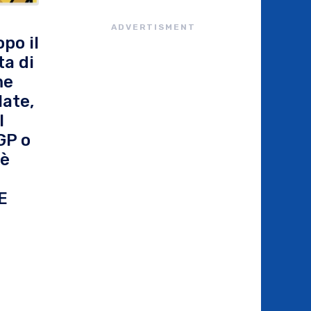
ADVERTISMENT
po il
ta di
me
late,
l
GP o
 è
E