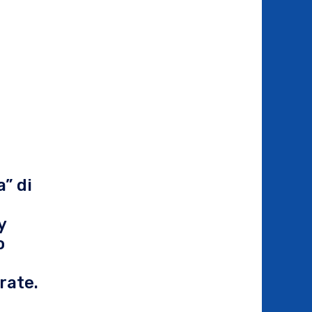
” di
y
o
rate.