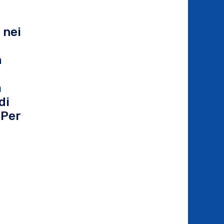
 nei
n
a
di
 Per