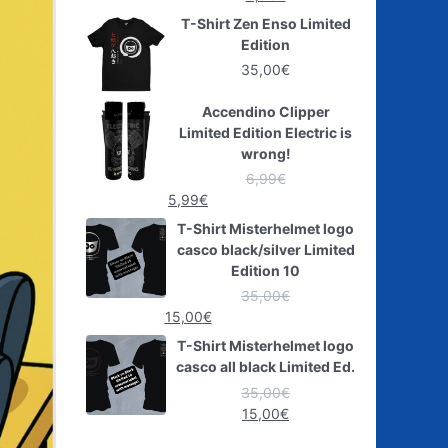
T-Shirt Zen Enso Limited
Edition
35,00
€
Accendino Clipper
Limited Edition Electric is
wrong!
6,99
€
5,99
€
T-Shirt Misterhelmet logo
casco black/silver Limited
Edition 10
35,00
€
15,00
€
T-Shirt Misterhelmet logo
casco all black Limited Ed.
35,00
€
15,00
€