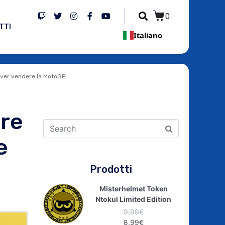
0
TTI
Italiano
dover vendere la MotoGP!
ere
e
Prodotti
Misterhelmet Token
Ntokul Limited Edition
9,99
€
8,99
€