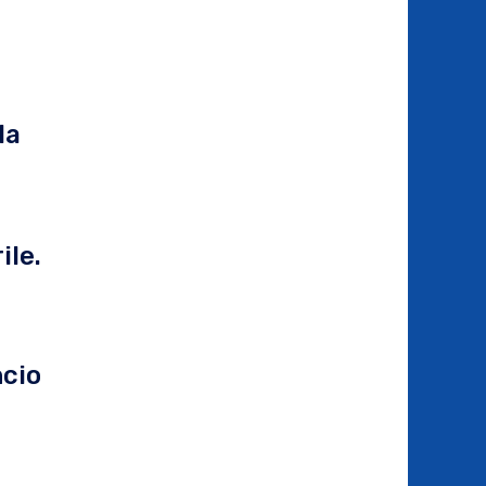
la
ile.
ncio