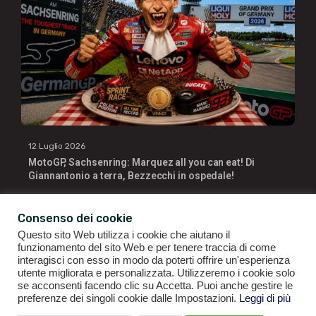
12 Luglio 2026
MotoGP, Sachsenring: Marquez all you can eat! Di
Giannantonio a terra, Bezzecchi in ospedale!
Consenso dei cookie
Questo sito Web utilizza i cookie che aiutano il
funzionamento del sito Web e per tenere traccia di come
interagisci con esso in modo da poterti offrire un'esperienza
utente migliorata e personalizzata. Utilizzeremo i cookie solo
se acconsenti facendo clic su Accetta. Puoi anche gestire le
GIANLUIGI RAGNO | P.IVA 09196141007 | ©2021
ALL RIGHTS
preferenze dei singoli cookie dalle Impostazioni.
Leggi di più
RESERVED.