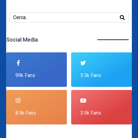
Social Media
99k Fans
3.5k Fans
8.5k Fans
3.5k Fans