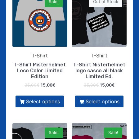
Sale!
Out of Stock
T-Shirt
T-Shirt
T-Shirt Misterhelmet
T-Shirt Misterhelmet
Loco Color Limited
logo casco all black
Edition
Limited Ed.
35,00
€
15,00
€
35,00
€
15,00
€
Select options
Select options
Sale!
Sale!