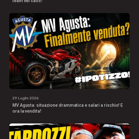
team nel caos!
29 Luglio 2026
MV Agusta: situazione drammatica e salari a rischio! E
ora la vendita!