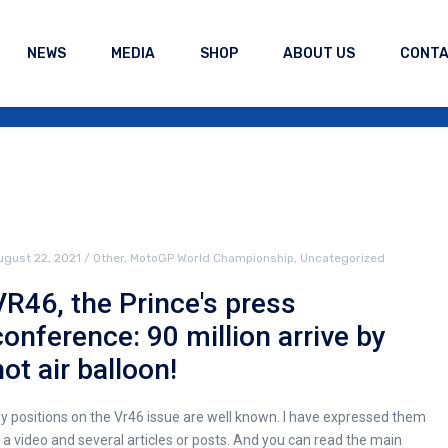
NEWS
MEDIA
SHOP
ABOUT US
CONT
ugust 22, 2021
/
Other
,
MotoGP World Championship
,
Uncategorized
VR46, the Prince's press
conference: 90 million arrive by
hot air balloon!
y positions on the Vr46 issue are well known. I have expressed them
n a video and several articles or posts. And you can read the main