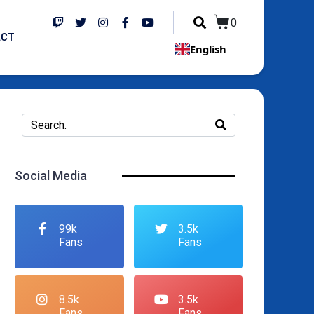
0
ACT
English
Social Media
99k
3.5k
Fans
Fans
8.5k
3.5k
Fans
Fans