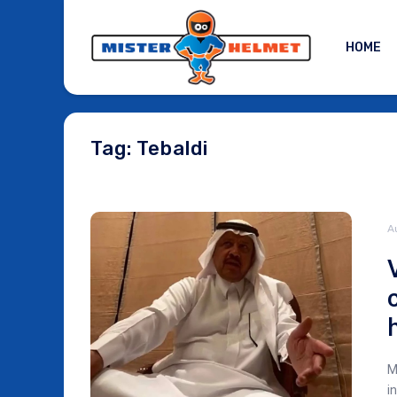
HOME
Tag: Tebaldi
A
M
i