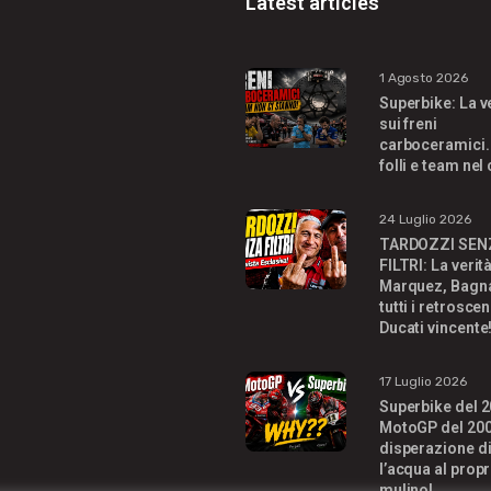
Latest articles
1 Agosto 2026
Superbike: La v
sui freni
carboceramici.
folli e team nel
24 Luglio 2026
TARDOZZI SEN
FILTRI: La verit
Marquez, Bagna
tutti i retroscen
Ducati vincente
17 Luglio 2026
Superbike del 2
MotoGP del 200
disperazione di
l’acqua al propr
mulino!