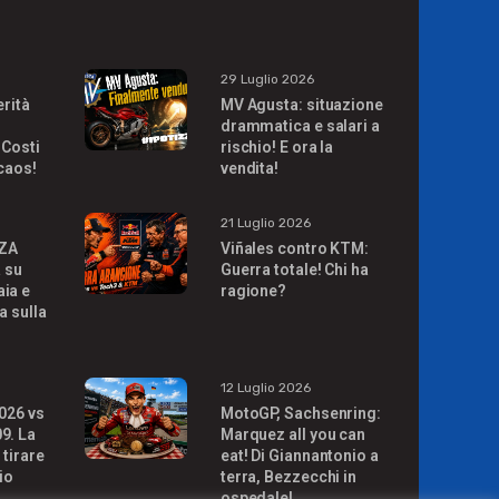
29 Luglio 2026
erità
MV Agusta: situazione
drammatica e salari a
 Costi
rischio! E ora la
 caos!
vendita!
21 Luglio 2026
ZA
Viñales contro KTM:
à su
Guerra totale! Chi ha
ia e
ragione?
a sulla
!
12 Luglio 2026
026 vs
MotoGP, Sachsenring:
9. La
Marquez all you can
 tirare
eat! Di Giannantonio a
io
terra, Bezzecchi in
ospedale!