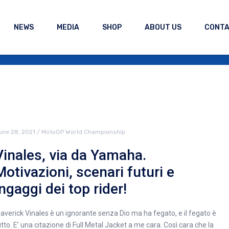
NEWS
MEDIA
SHOP
ABOUT US
CONT
une 28, 2021
/
MotoGP World Championship
Vinales, via da Yamaha.
Motivazioni, scenari futuri e
ingaggi dei top rider!
averick Vinales è un ignorante senza Dio ma ha fegato, e il fegato è
utto. E’ una citazione di Full Metal Jacket a me cara. Così cara che la