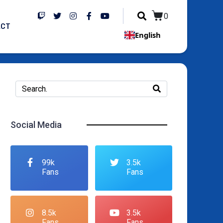
0
ACT
English
Social Media
99k
3.5k
Fans
Fans
8.5k
3.5k
Fans
Fans