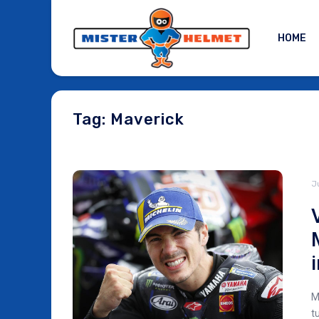
HOME
Tag: Maverick
J
M
t