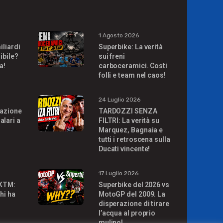
1 Agosto 2026
iliardi
Superbike: La verità
ibile?
sui freni
a!
carboceramici. Costi
folli e team nel caos!
24 Luglio 2026
uazione
TARDOZZI SENZA
alari a
FILTRI: La verità su
Marquez, Bagnaia e
tutti i retroscena sulla
Ducati vincente!
17 Luglio 2026
 KTM:
Superbike del 2026 vs
hi ha
MotoGP del 2009. La
disperazione di tirare
l’acqua al proprio
mulino!