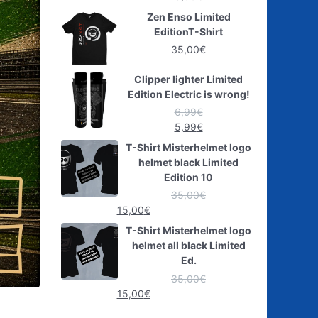
Zen Enso Limited
EditionT-Shirt
35,00
€
Clipper lighter Limited
Edition Electric is wrong!
6,99
€
5,99
€
T-Shirt Misterhelmet logo
helmet black Limited
Edition 10
35,00
€
15,00
€
T-Shirt Misterhelmet logo
helmet all black Limited
Ed.
35,00
€
15,00
€