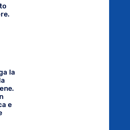
to
re.
ga la
la
bene.
un
ca e
e