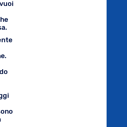
 vuoi
che
sa.
ente
e.
ndo
ggi
sono
a