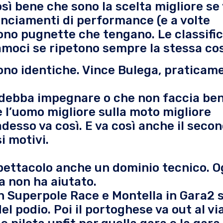
osì bene che sono la scelta migliore se
anciamenti di performance (e a volte
ono pugnette che tengano. Le classifi
moci se ripetono sempre la stessa co
sono identiche. Vince Bulega, praticam
i debba impegnare o che non faccia ben
 l’uomo migliore sulla moto migliore
adesso va così. E va così anche il seco
i motivi.
 spettacolo anche un dominio tecnico. O
a non ha aiutato.
 in Superpole Race e Montella in Gara2 
el podio. Poi il portoghese va out al vi