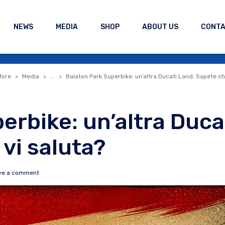
NEWS
MEDIA
SHOP
ABOUT US
CONT
More
Media
...
Balaton Park Superbike: un’altra Ducati Land. Sapete chi
erbike: un’altra Duca
 vi saluta?
ve a comment