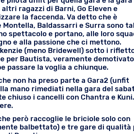
e pilota unfit per quella gara e la gara
altri ragazzi di Barni, Go Eleven e
zzare la faccenda. Va detto che è
Montella, Baldassarri e Surra sono ta
ono spettacolo e portano, alle loro squ
gno e alla passione che ci mettono.
enzie (meno Bridewell) sotto i rifletto
che per Bautista, veramente demotivato
e passare la voglia a chiunque.
he non ha preso parte a Gara2 (unfit
la mano rimediati nella gara del sabat
e chiuso i cancelli con Chantra e Kuni
ere.
he però raccoglie le briciole solo con
mente balbettato) e tre gare di qualità