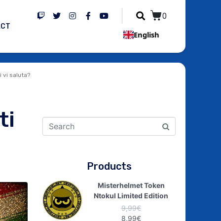
0
ACT
English
 vi saluta?
ti
Products
Misterhelmet Token
Ntokul Limited Edition
9,99
€
8,99
€