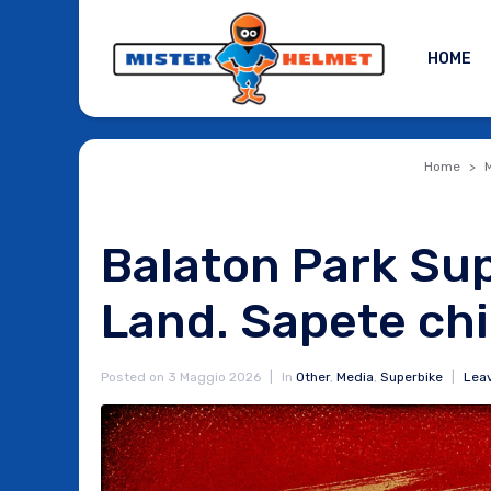
HOME
Home
Balaton Park Sup
Land. Sapete chi
Posted on
3 Maggio 2026
In
Other
,
Media
,
Superbike
Lea