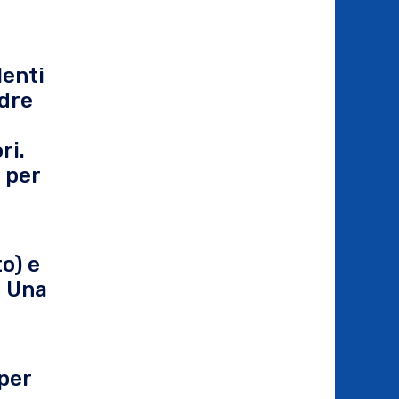
lenti
adre
ri.
 per
o) e
. Una
 per