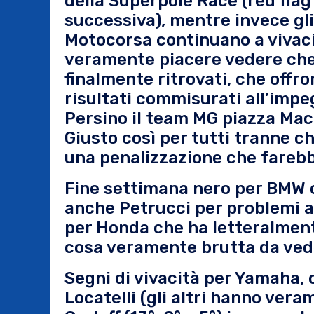
della Superpole Race (red flag 
successiva), mentre invece gli 
Motocorsa continuano a vivaci
veramente piacere vedere che 
finalmente ritrovati, che offr
risultati commisurati all’impe
Persino il team MG piazza Mack
Giusto così per tutti tranne 
una penalizzazione che farebb
Fine settimana nero per BMW c
anche Petrucci per problemi al
per Honda che ha letteralment
cosa veramente brutta da ved
Segni di vivacità per Yamaha, c
Locatelli (gli altri hanno vera