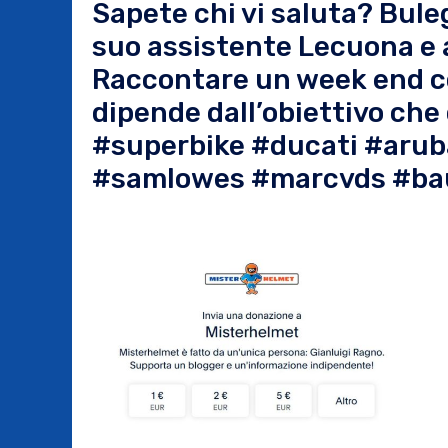
Sapete chi vi saluta? Bulega
suo assistente Lecuona e al
Raccontare un week end così
dipende dall’obiettivo che 
#superbike #ducati #arub
#samlowes #marcvds #bau