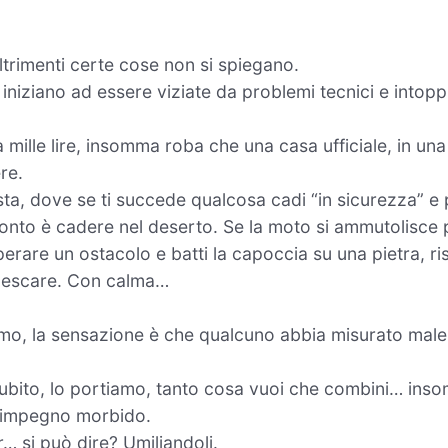
ltrimenti certe cose non si spiegano.
 iniziano ad essere viziate da problemi tecnici e intopp
 mille lire, insomma roba che una casa ufficiale, in una
re.
ta, dove se ti succede qualcosa cadi “in sicurezza” e p
nto è cadere nel deserto. Se la moto si ammutolisce 
rare un ostacolo e batti la capoccia su una pietra, ris
 a pescare. Con calma…
smo, la sensazione è che qualcuno abbia misurato male
o subito, lo portiamo, tanto cosa vuoi che combini… in
l’impegno morbido.
… si può dire? Umiliandoli.