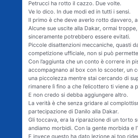
Petrucci ha rotto il cazzo. Due volte.
Ve lo dico. In due modi ed in tutti i sensi.
Il primo è che deve averlo rotto davvero, a
Alcune sue uscite alla Dakar, ormai troppe,
sinceramente potrebbero essere evitati.
Piccole disattenzioni meccaniche, quasti da
competizione ufficiale, non si può permette
Con l’aggiunta che un conto è correre in pis
accompagnano al box con lo scooter, un co
una piccolezza mentre stai cercando di supe
rimanere lì fino a che l’elicottero ti viene
E non credo si debba aggiungere altro.
La verità è che senza gridare al complotti
partecipazione di Danilo alla Dakar.
Gli toccava, era la riparazione di un tort
andiamo morbidi. Con la gente morbida e 
E invece questo ha dato lezione ai top rider