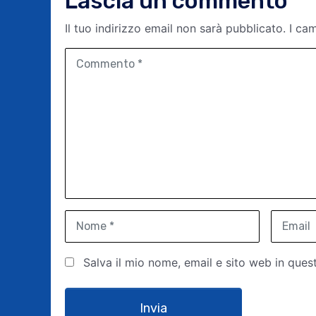
Lascia un commento
Il tuo indirizzo email non sarà pubblicato.
I ca
C
o
m
m
e
n
t
o
*
N
E
o
m
m
a
Salva il mio nome, email e sito web in que
e
i
*
l
*
Invia