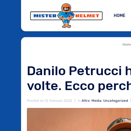
HOME
Hom
Danilo Petrucci h
volte. Ecco perc
Posted on
12 Gennaio 2022
In
Altro
,
Media
,
Uncategorized