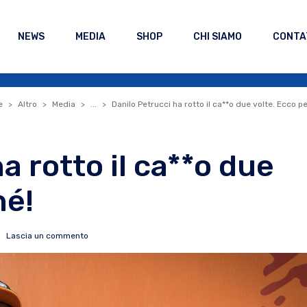
NEWS
MEDIA
SHOP
CHI SIAMO
CONTA
e
Altro
Media
...
Danilo Petrucci ha rotto il ca**o due volte. Ecco p
a rotto il ca**o due
hé!
Lascia un commento