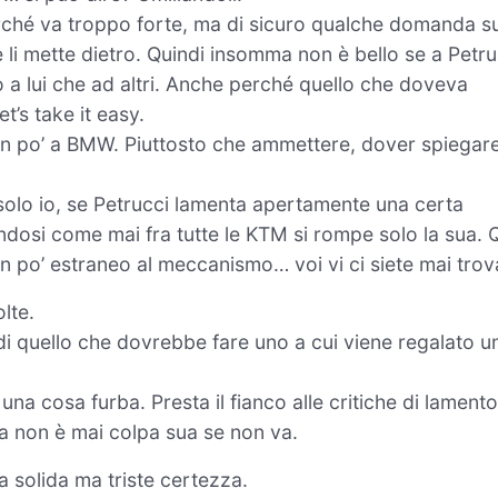
ché va troppo forte, ma di sicuro qualche domanda su
e li mette dietro. Quindi insomma non è bello se a Petr
o a lui che ad altri. Anche perché quello che doveva
t’s take it easy.
 un po’ a BMW. Piuttosto che ammettere, dover spiegar
solo io, se Petrucci lamenta apertamente una certa
dosi come mai fra tutte le KTM si rompe solo la sua. 
n po’ estraneo al meccanismo… voi vi ci siete mai trov
lte.
di quello che dovrebbe fare uno a cui viene regalato u
a cosa furba. Presta il fianco alle critiche di lamento
ma non è mai colpa sua se non va.
 solida ma triste certezza.