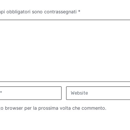
mpi obbligatori sono contrassegnati
*
W
e
b
sto browser per la prossima volta che commento.
s
i
t