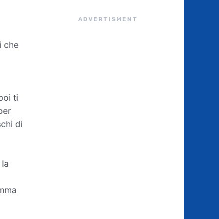
ADVERTISMENT
i che
oi ti
per
chi di
 la
somma