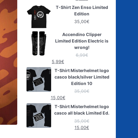
T-Shirt Zen Enso Limited
Edition
35,00
€
Accendino Clipper
Limited Edition Electric is
wrong!
6,99
€
5,99
€
T-Shirt Misterhelmet logo
casco black/silver Limited
Edition 10
35,00
€
15,00
€
T-Shirt Misterhelmet logo
casco all black Limited Ed.
35,00
€
15,00
€