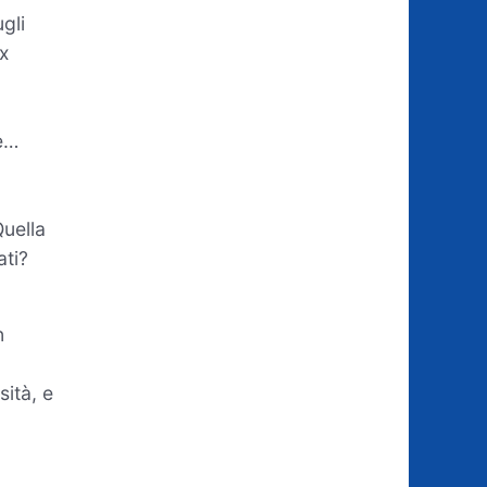
gli
ux
e…
Quella
ati?
n
sità, e