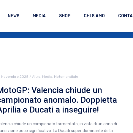
NEWS
MEDIA
SHOP
CHI SIAMO
CONTA
6 Novembre 2025
/
Altro
,
Media
,
Motomondiale
MotoGP: Valencia chiude un
campionato anomalo. Doppietta
Aprilia e Ducati a inseguire!
alencia chiude un campionato tormentato, in vista di un anno di
ransizione poco significativo. La Ducati super dominante della