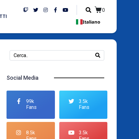
0
TTI
Italiano
Social Media
99k
3.5k
Fans
Fans
8.5k
3.5k
Fans
Fans