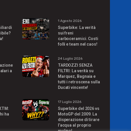
1 Agosto 2026
iliardi
Superbike: La verità
ibile?
sui freni
a!
carboceramici. Costi
folli e team nel caos!
24 Luglio 2026
uazione
TARDOZZI SENZA
alari a
FILTRI: La verità su
Marquez, Bagnaia e
tutti i retroscena sulla
Ducati vincente!
17 Luglio 2026
 KTM:
Superbike del 2026 vs
hi ha
MotoGP del 2009. La
disperazione di tirare
l’acqua al proprio
mulino!