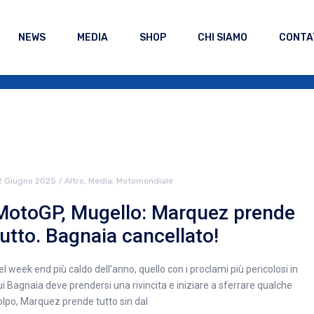
NEWS
MEDIA
SHOP
CHI SIAMO
CONTA
2 Giugno 2025
/
Altro
,
Media
,
Motomondiale
MotoGP, Mugello: Marquez prende
tutto. Bagnaia cancellato!
el week end più caldo dell’anno, quello con i proclami più pericolosi in
ui Bagnaia deve prendersi una rivincita e iniziare a sferrare qualche
olpo, Marquez prende tutto sin dal