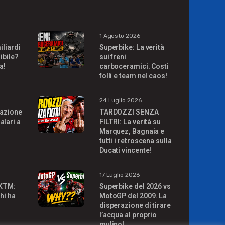
1 Agosto 2026
iliardi
Superbike: La verità
ibile?
sui freni
a!
carboceramici. Costi
folli e team nel caos!
24 Luglio 2026
uazione
TARDOZZI SENZA
alari a
FILTRI: La verità su
Marquez, Bagnaia e
tutti i retroscena sulla
Ducati vincente!
17 Luglio 2026
 KTM:
Superbike del 2026 vs
hi ha
MotoGP del 2009. La
disperazione di tirare
l’acqua al proprio
mulino!