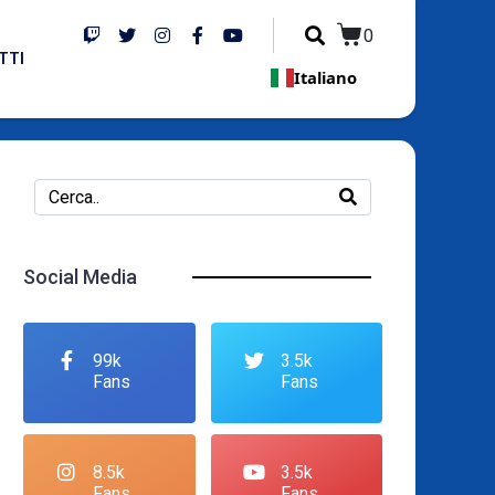
0
TTI
Italiano
Social Media
99k
3.5k
Fans
Fans
8.5k
3.5k
Fans
Fans