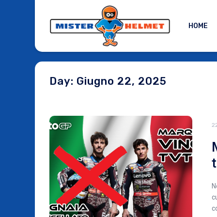
HOME
Day: Giugno 22, 2025
2
N
c
c