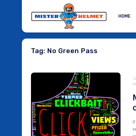
HOME
Tag: No Green Pass
J
U
If
s
y