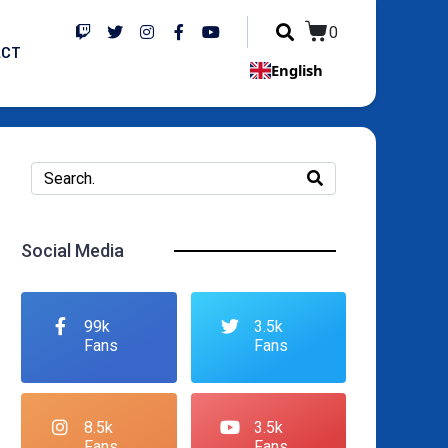
0
ACT
English
Social Media
99k
3.5k
Fans
Fans
8.5k
3.5k
Fans
Fans