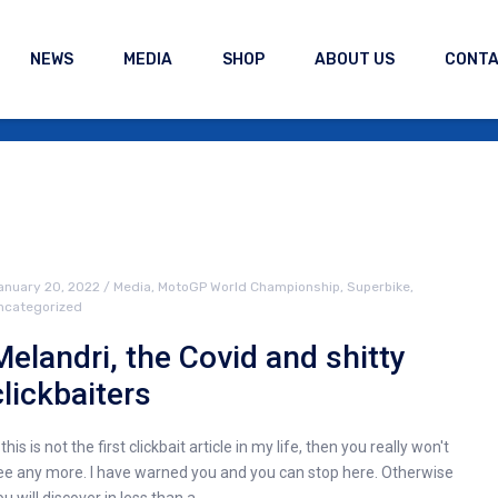
NEWS
MEDIA
SHOP
ABOUT US
CONT
anuary 20, 2022
/
Media
,
MotoGP World Championship
,
Superbike
,
ncategorized
Melandri, the Covid and shitty
clickbaiters
 this is not the first clickbait article in my life, then you really won't
ee any more. I have warned you and you can stop here. Otherwise
ou will discover in less than a