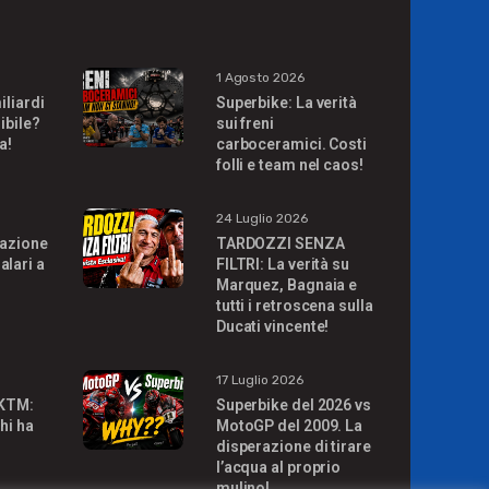
1 Agosto 2026
iliardi
Superbike: La verità
ibile?
sui freni
a!
carboceramici. Costi
folli e team nel caos!
24 Luglio 2026
uazione
TARDOZZI SENZA
alari a
FILTRI: La verità su
Marquez, Bagnaia e
tutti i retroscena sulla
Ducati vincente!
17 Luglio 2026
 KTM:
Superbike del 2026 vs
hi ha
MotoGP del 2009. La
disperazione di tirare
l’acqua al proprio
mulino!