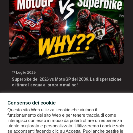
17 Luglio 2026
Superbike del 2026 vs MotoGP del 2009. La disperazione
di tirare l’acqua al proprio mulino!
Consenso dei cookie
Questo sito Web utilizza i cookie che aiutano il
funzionamento del sito Web e per tenere traccia di come
interagisci con esso in modo da poterti offrire un'esperienza
utente migliorata e personalizzata. Utilizzeremo i cookie solo
se acconsenti facendo clic su Accetta. Puoi anche gestire le
GIANLUIGI RAGNO | P.IVA 09196141007 | ©2021
ALL RIGHTS