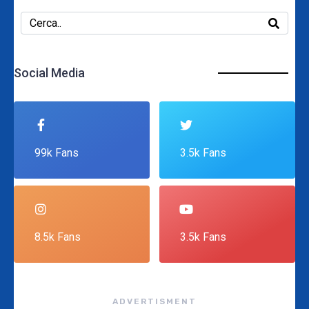
Social Media
99k Fans
3.5k Fans
8.5k Fans
3.5k Fans
ADVERTISMENT