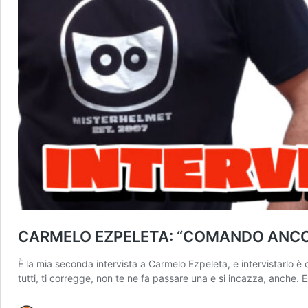
CARMELO EZPELETA: “COMANDO ANCORA
È la mia seconda intervista a Carmelo Ezpeleta, e intervistarlo è
tutti, ti corregge, non te ne fa passare una e si incazza, anche.